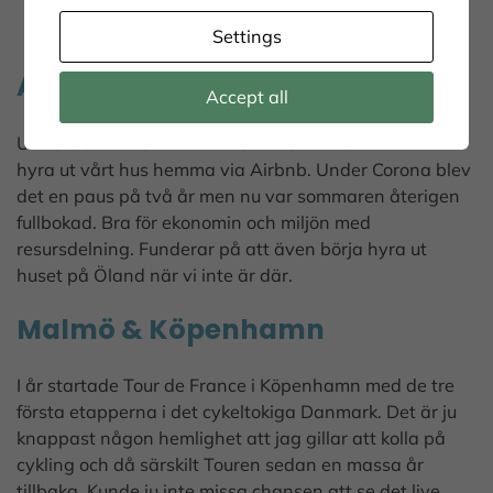
Astrid Lindgrens Värld
Astrid Lindgrens Värld
Settings
Airbnb
Accept all
Under sommaren när vi inte är hemma så brukar vi
hyra ut vårt hus hemma via Airbnb. Under Corona blev
det en paus på två år men nu var sommaren återigen
fullbokad. Bra för ekonomin och miljön med
resursdelning. Funderar på att även börja hyra ut
huset på Öland när vi inte är där.
Malmö & Köpenhamn
I år startade Tour de France i Köpenhamn med de tre
första etapperna i det cykeltokiga Danmark. Det är ju
knappast någon hemlighet att jag gillar att kolla på
cykling och då särskilt Touren sedan en massa år
tillbaka. Kunde ju inte missa chansen att se det live.