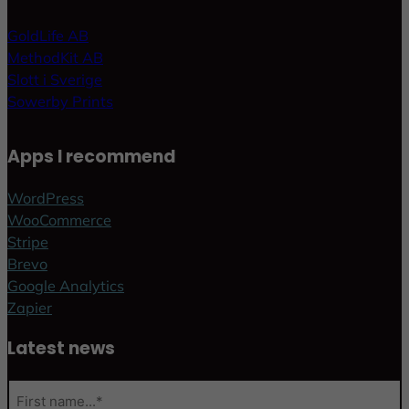
GoldLife AB
MethodKit AB
Slott i Sverige
Sowerby Prints
Apps I recommend
WordPress
WooCommerce
Stripe
Brevo
Google Analytics
Zapier
Latest news
N