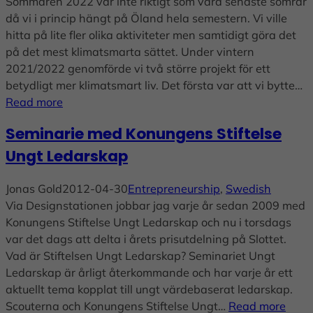
Sommaren 2022 var inte riktigt som våra senaste somrar
då vi i princip hängt på Öland hela semestern. Vi ville
hitta på lite fler olika aktiviteter men samtidigt göra det
på det mest klimatsmarta sättet. Under vintern
2021/2022 genomförde vi två större projekt för ett
betydligt mer klimatsmart liv. Det första var att vi bytte…
Read more
Seminarie med Konungens Stiftelse
Ungt Ledarskap
Jonas Gold
2012-04-30
Entrepreneurship
, 
Swedish
Via Designstationen jobbar jag varje år sedan 2009 med
Konungens Stiftelse Ungt Ledarskap och nu i torsdags
var det dags att delta i årets prisutdelning på Slottet.
Vad är Stiftelsen Ungt Ledarskap? Seminariet Ungt
Ledarskap är årligt återkommande och har varje år ett
aktuellt tema kopplat till ungt värdebaserat ledarskap.
Scouterna och Konungens Stiftelse Ungt…
Read more