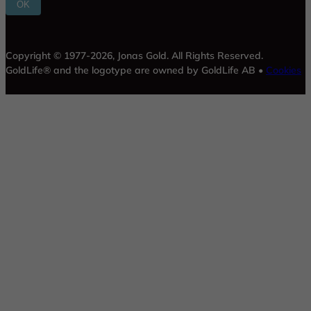
i
OK
l
*
Copyright © 1977-2026, Jonas Gold. All Rights Reserved.
GoldLife® and the logotype are owned by GoldLife AB •
Cookies