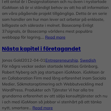
I ett antal år i Designstationen och nu även i nystartade
iGoMoon så är vi ständigt behov av att ha all information
om våra pågående projekt tillgängliga. Detta är en serie
som handler om hur man lever oct arbetar på enklaste,
billigaste och säkraste i molnet. Basecamp Enligt
37signals, är Basecamp världens mest populära
webbapp för lagring,…
Read more
Nästa kapitel i företagandet
Jonas Gold
2012-04-01
Entrepreneurship
, 
Swedish
För några veckor sedan startade Mattias Grönborg,
Robert Nyberg och jag startupen iGoMoon. iGoMoon är
en Collaboration Firm med lång erfarenhet inom Sociala
Medier, Sökmotoroptimering och Webbutveckling med
WordPress. Produkter och Tjänster Vi har alla tre
grundarna erfarenhet av att sälja konsulttjänster och nu
i och med iGoMoon så jobbar vi stenhårt på att tänka
nytt, smartare…
Read more