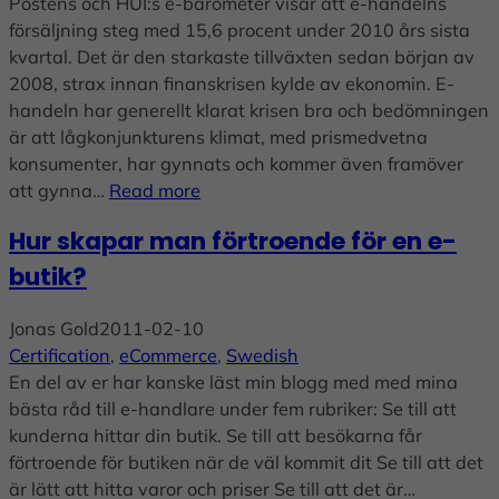
Postens och HUI:s e-barometer visar att e-handelns
försäljning steg med 15,6 procent under 2010 års sista
kvartal. Det är den starkaste tillväxten sedan början av
2008, strax innan finanskrisen kylde av ekonomin. E-
handeln har generellt klarat krisen bra och bedömningen
är att lågkonjunkturens klimat, med prismedvetna
konsumenter, har gynnats och kommer även framöver
att gynna…
Read more
Hur skapar man förtroende för en e-
butik?
Jonas Gold
2011-02-10
Certification
, 
eCommerce
, 
Swedish
En del av er har kanske läst min blogg med med mina
bästa råd till e-handlare under fem rubriker: Se till att
kunderna hittar din butik. Se till att besökarna får
förtroende för butiken när de väl kommit dit Se till att det
är lätt att hitta varor och priser Se till att det är…