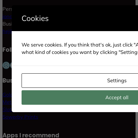
Personal:
jonas.p.gold@gmail.com
Cookies
Business:
hej@goldlife.se
We serve cookies. If you think that's ok, just click 
Follow me in social
what kind of cookies you want by clicking "Setting
Instagram
Facebook
LinkedIn
Twitter
Pinterest
YouTube
Businesses & Websites
Settings
GoldLife AB
Accept all
MethodKit AB
Slott i Sverige
Sowerby Prints
Apps I recommend