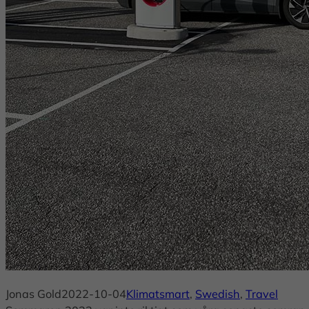
Jonas Gold
2022-10-04
Klimatsmart
, 
Swedish
, 
Travel