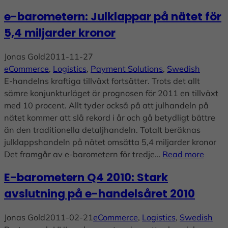
e-barometern: Julklappar på nätet för
5,4 miljarder kronor
Jonas Gold
2011-11-27
eCommerce
, 
Logistics
, 
Payment Solutions
, 
Swedish
E-handelns kraftiga tillväxt fortsätter. Trots det allt
sämre konjunkturläget är prognosen för 2011 en tillväxt
med 10 procent. Allt tyder också på att julhandeln på
nätet kommer att slå rekord i år och gå betydligt bättre
än den traditionella detaljhandeln. Totalt beräknas
julklappshandeln på nätet omsätta 5,4 miljarder kronor
Det framgår av e-barometern för tredje…
Read more
E-barometern Q4 2010: Stark
avslutning på e-handelsåret 2010
Jonas Gold
2011-02-21
eCommerce
, 
Logistics
, 
Swedish