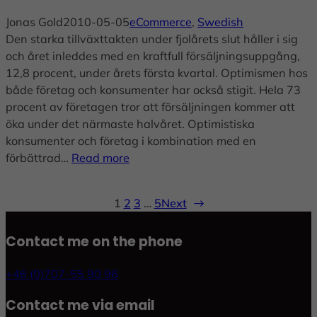
Jonas Gold
2010-05-05
eCommerce
, 
Swedish
Den starka tillväxttakten under fjolårets slut håller i sig
och året inleddes med en kraftfull försäljningsuppgång,
12,8 procent, under årets första kvartal. Optimismen hos
både företag och konsumenter har också stigit. Hela 73
procent av företagen tror att försäljningen kommer att
öka under det närmaste halvåret. Optimistiska
konsumenter och företag i kombination med en
förbättrad…
Read more
1
2
3
…
5
Next
→
Contact me on the phone
+46 (0)707-55 90 96
Contact me via email