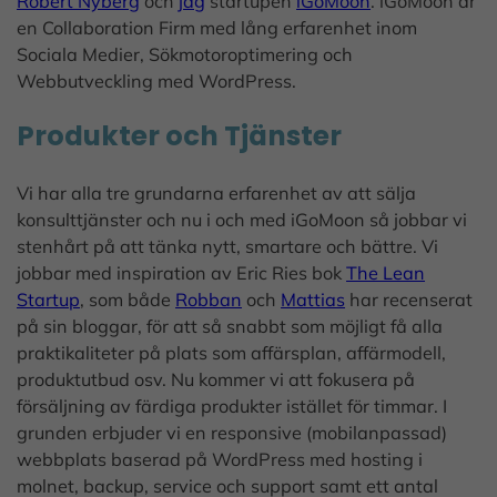
Robert Nyberg
och
jag
startupen
iGoMoon
. iGoMoon är
en Collaboration Firm med lång erfarenhet inom
Sociala Medier, Sökmotoroptimering och
Webbutveckling med WordPress.
Produkter och Tjänster
Vi har alla tre grundarna erfarenhet av att sälja
konsulttjänster och nu i och med iGoMoon så jobbar vi
stenhårt på att tänka nytt, smartare och bättre. Vi
jobbar med inspiration av Eric Ries bok
The Lean
Startup
, som både
Robban
och
Mattias
har recenserat
på sin bloggar, för att så snabbt som möjligt få alla
praktikaliteter på plats som affärsplan, affärmodell,
produktutbud osv. Nu kommer vi att fokusera på
försäljning av färdiga produkter istället för timmar. I
grunden erbjuder vi en responsive (mobilanpassad)
webbplats baserad på WordPress med hosting i
molnet, backup, service och support samt ett antal