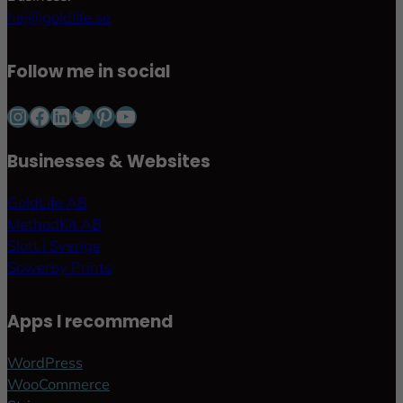
hej@goldlife.se
Follow me in social
Instagram
Facebook
LinkedIn
Twitter
Pinterest
YouTube
Businesses & Websites
GoldLife AB
MethodKit AB
Slott i Sverige
Sowerby Prints
Apps I recommend
WordPress
WooCommerce